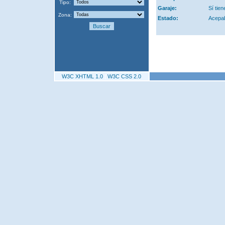
Tipo:
Garaje:
Sí tien
Zona:
Estado:
Acepa
W3C XHTML 1.0
|
W3C CSS 2.0