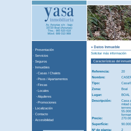
Av. Asturias s/n - bajo
33720 Boal (Asturias)
Tfno.: 985 620 618
Móvil: 689 010 969
» Datos Inmueble
·
Presentación
Solicitar más información
·
Servicios
Características del inmueb
·
Seguros
·
Inmuebles
Referencia:
20
-
Casas / Chalets
Nombre:
CASER
-
Pisos / Apartamentos
Tipo:
Casa/C
-
Fincas
Zona:
Boal
-
Locales
Lugar:
BOAL
-
Alquileres
Descripción:
Casa a
-
Promociones
mitad d
terren
·
Localización
55.000
·
Contacto
formam
Precio:
270.0
·
Accesibilidad
Superfície:
90.00
Nº de planta:
2