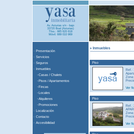
Av. Asturias s/n - bajo
33720 Boal (Asturias)
Tfno.: 985 620 618
Móvil: 689 010 969
» Inmuebles
·
Presentación
·
Servicios
Piso
·
Seguros
·
Inmuebles
Ref.:
Apart
-
Casas / Chalets
Zona:
Preci
-
Pisos / Apartamentos
-
Fincas
Ver fi
-
Locales
Piso
-
Alquileres
-
Promociones
Ref.:
APAR
·
Localización
Zona:
Preci
·
Contacto
·
Accesibilidad
Ver fi