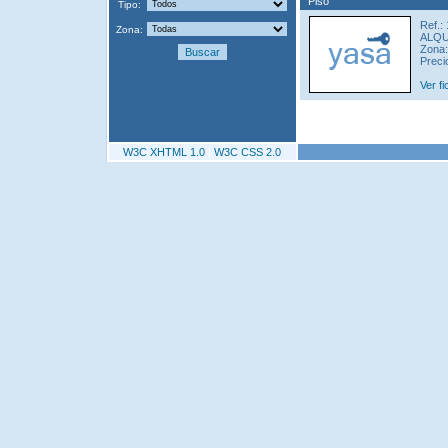
Piso
Tipo:
Ref.:
Zona:
ALQU
Zona:
Preci
Ver fi
W3C XHTML 1.0
|
W3C CSS 2.0