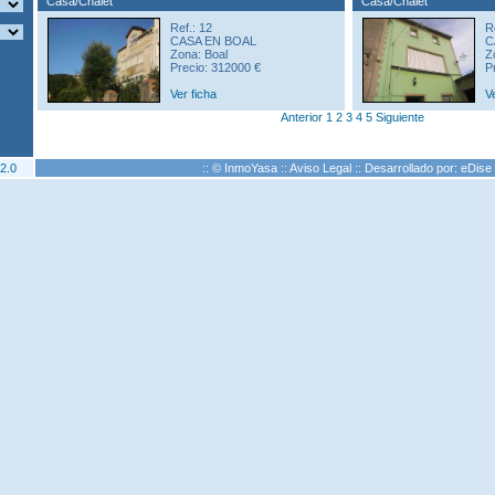
Casa/Chalet
Casa/Chalet
Ref.: 12
R
CASA EN BOAL
C
Zona: Boal
Z
Precio: 312000 €
P
Ver ficha
V
Anterior
1
2
3
4
5
Siguiente
2.0
:: © InmoYasa ::
Aviso Legal
:: Desarrollado por:
eDise