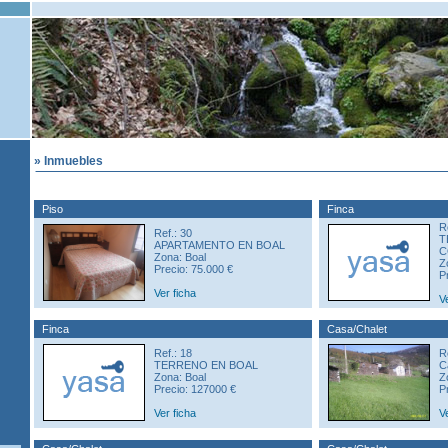
» Inmuebles
Piso
Finca
R
Ref.: 30
T
APARTAMENTO EN BOAL
C
Zona: Boal
Z
Precio: 75.000 €
P
Ver ficha
V
Finca
Casa/Chalet
Ref.: 18
R
TERRENO EN BOAL
C
Zona: Boal
Z
Precio: 127000 €
P
Ver ficha
V