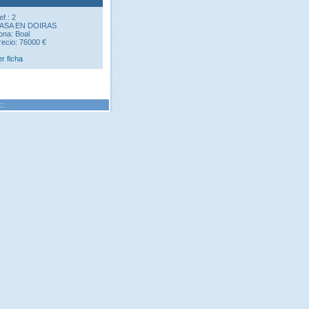
ef.: 2
ASA EN DOIRAS
ona: Boal
recio: 76000 €
er ficha
::