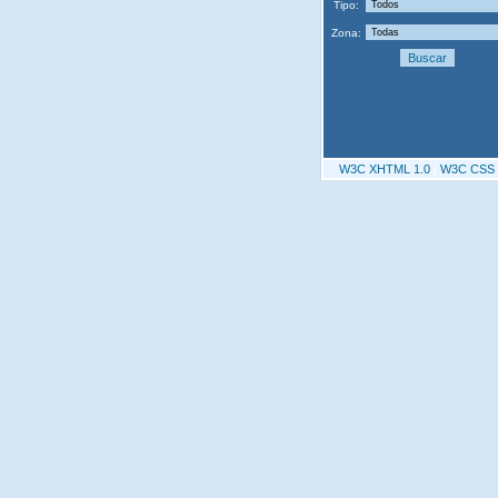
Tipo:
Zona:
W3C XHTML 1.0
|
W3C CSS 