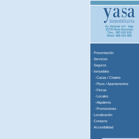
Av. Asturias s/n - bajo
33720 Boal (Asturias)
Tfno.: 985 620 618
Móvil: 689 010 969
·
Presentación
·
Servicios
·
Seguros
·
Inmuebles
-
Casas / Chalets
-
Pisos / Apartamentos
-
Fincas
-
Locales
-
Alquileres
-
Promociones
·
Localización
·
Contacto
·
Accesibilidad