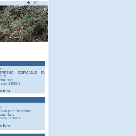
ef.: 17
ERRENO EDIFICABLE EN
OVA
ona: Boal
recio: 26000 €
er ficha
ef.: 1
asas para Rehabilitar
ona: Illano
recio: 60.000 €
er ficha